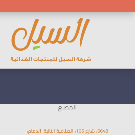
المصنع
6648، شارع 105، الصناعية الثانية، الدمام،