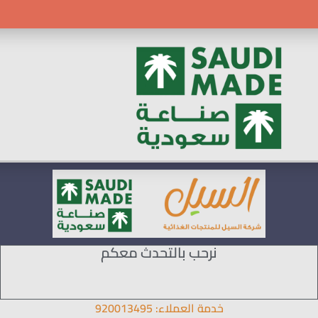
نرحب بالتحدث معكم
خدمة العملاء: 920013495